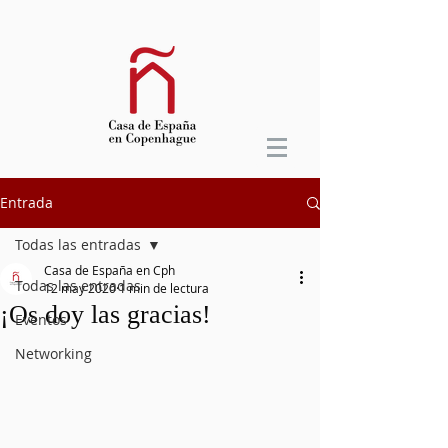
Entrada
Todas las entradas
Casa de España en Cph
Todas las entradas
12 may 2020
1 min de lectura
¡Os doy las gracias!
Eventos
Networking