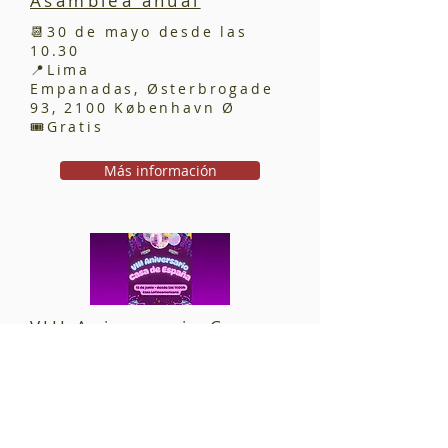
Asamblea anual
📆30 de mayo desde las
10.30
📍Lima
Empanadas,
Østerbrogade
93, 2100 København Ø
🎟️Gratis
Más información
VIII Aniversario Casa
de España
📆13 de junio de 11.00 a
23.00
📍Casa Latinoamericana,
Høffdingsvej 10, 2500