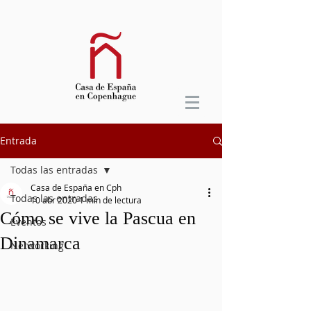
Entrada
Todas las entradas
Casa de España en Cph
Todas las entradas
10 abr 2020
1 min de lectura
Cómo se vive la Pascua en
Eventos
Dinamarca
Networking