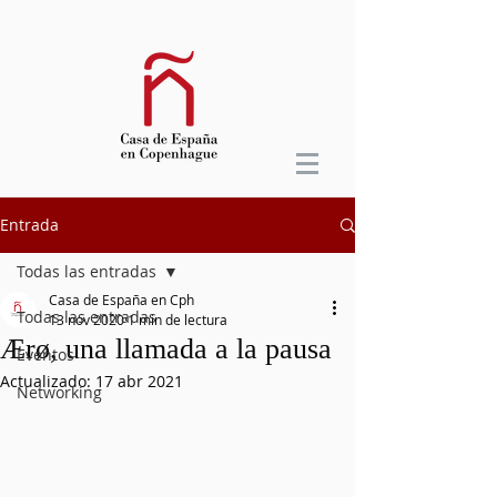
Entrada
Todas las entradas
Casa de España en Cph
Todas las entradas
13 nov 2020
1 min de lectura
Ærø, una llamada a la pausa
Eventos
Actualizado:
17 abr 2021
Networking