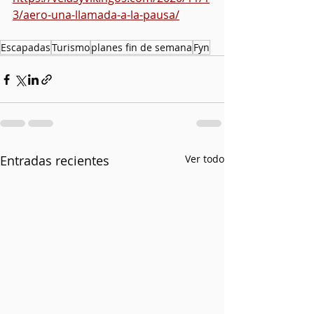
3/aero-una-llamada-a-la-pausa/
Escapadas
Turismo
planes fin de semana
Fyn
Entradas recientes
Ver todo