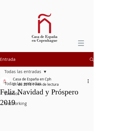
Entrada
Todas las entradas
Casa de España en Cph
Todas las entradas
21 dic 2018
1 min de lectura
Feliz Navidad y Próspero
Eventos
2019
Networking