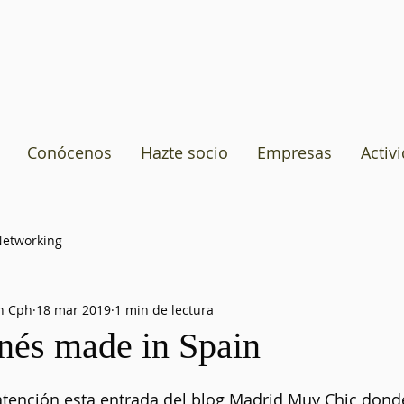
Conócenos
Hazte socio
Empresas
Activ
etworking
n Cph
18 mar 2019
1 min de lectura
nés made in Spain
tención esta entrada del blog Madrid Muy Chic donde 