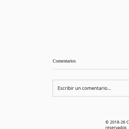
Comentarios
Escribir un comentario...
📚🌹 Día del Libro y Sant Jordi:
Amor, dragones y mucha lectura
© 2018-26 
reservados