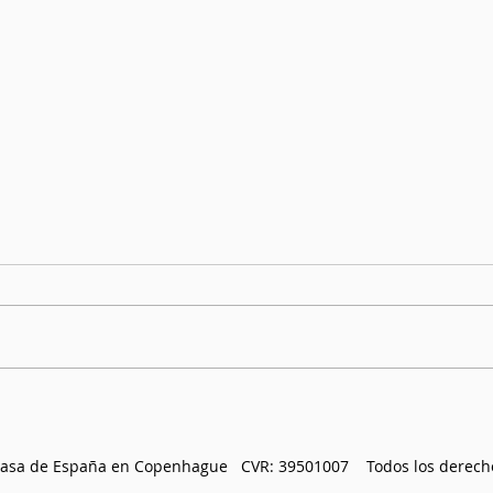
Hall
¡Bienvenidos a la magia de la
Pascua!
Casa de España en Copenhague
CVR: 39501007 Todos los derech