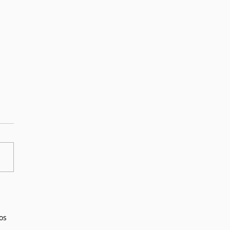
oween no es como piensas
os